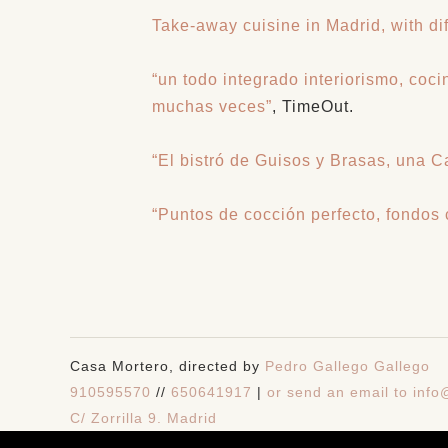
Take-away cuisine in Madrid, with di
“un todo integrado interiorismo, coci
muchas veces”
, TimeOut.
“El bistró de Guisos y Brasas, una 
“Puntos de cocción perfecto, fondos 
Casa Mortero, directed by
Pedro Gallego Gallego
910595570
//
650641917
|
or send an email to inf
C/ Zorrilla 9. Madrid
Privacidad y Cookies