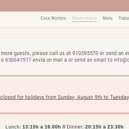
Casa Mortero
Reservations
Menu
Traba
or more guests, please call us at 910595570 or send an
0
o
650641917
envía un mail a
or send an email to info
 closed for holidays from Sunday, August 9th to Tuesda
Lunch:
13:15h a 16:00h //
Dinner:
20:15h a 23:30h