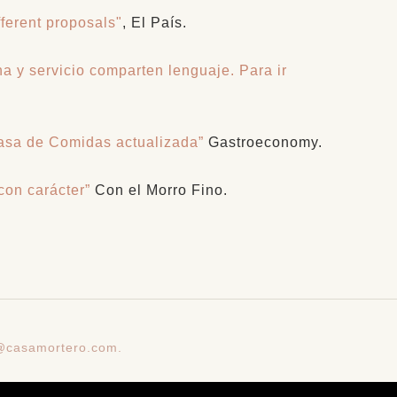
fferent proposals"
, El País.
na y servicio comparten lenguaje. Para ir
Casa de Comidas actualizada”
Gastroeconomy.
con carácter”
Con el Morro Fino.
o@casamortero.com.