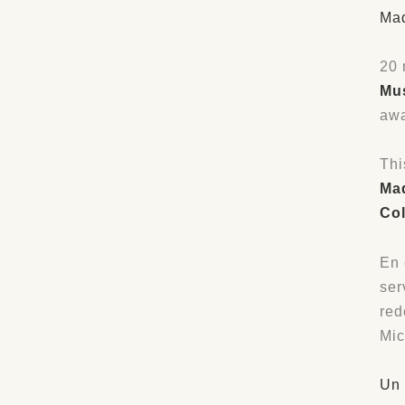
Mad
20 
Mu
awa
Thi
Mad
Col
En 
ser
red
Mic
Un 