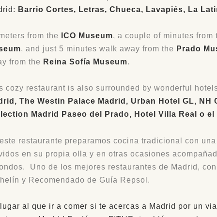
rid:
Barrio Cortes, Letras, Chueca, Lavapiés, La Lati
meters from the
ICO Museum
, a couple of minutes from
seum
, and just 5 minutes walk away from the
Prado M
y from the
Reina Sofía Museum
.
s cozy restaurant is also surrounded by wonderful hote
rid, The Westin Palace Madrid, Urban Hotel GL, NH 
lection Madrid Paseo del Prado, Hotel Villa Real o el
este restaurante preparamos cocina tradicional con una
vidos en su propia olla y en otras ocasiones acompañad
ondos. Uno de los mejores restaurantes de Madrid, co
helín y Recomendado de Guía Repsol.
lugar al que ir a comer si te acercas a Madrid por un vi