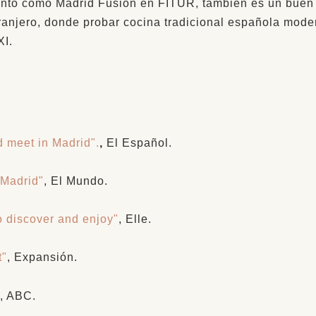
nto como Madrid Fusión en FITUR, también es un buen e
ranjero, donde probar cocina tradicional española mod
I.
d meet in Madrid".
,
El Español.
 Madrid"
, El Mundo.
o discover and enjoy"
, Elle.
t"
, Expansión.
, ABC.