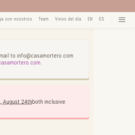
ja con nosotros
Team
Vinos del día
EN
ES
Mai
 email to info@casamortero.com
@casamortero.com.
y, August 24th
both inclusive.