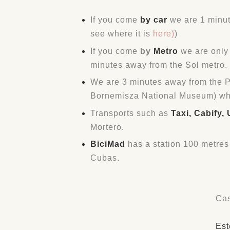
If you come
by car
we are 1 minut
see where it is
here)
)
If you come
by
Metro
we are only 
minutes away from the Sol metro.
We are 3 minutes away from the P
Bornemisza National Museum) wher
Transports such as
Taxi, Cabify,
Mortero.
BiciMad
has a station 100 metres
Cubas.
Cas
Est